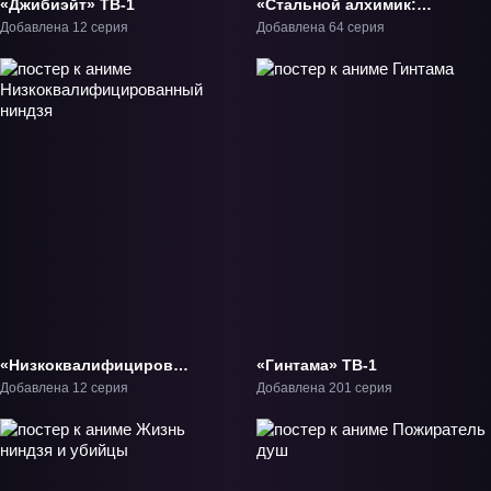
«Джибиэйт» ТВ-1
«Стальной алхимик:
Братство» ТВ-1
Добавлена 12 серия
Добавлена 64 серия
«Низкоквалифицированный
«Гинтама» ТВ-1
ниндзя» ТВ-1
Добавлена 12 серия
Добавлена 201 серия