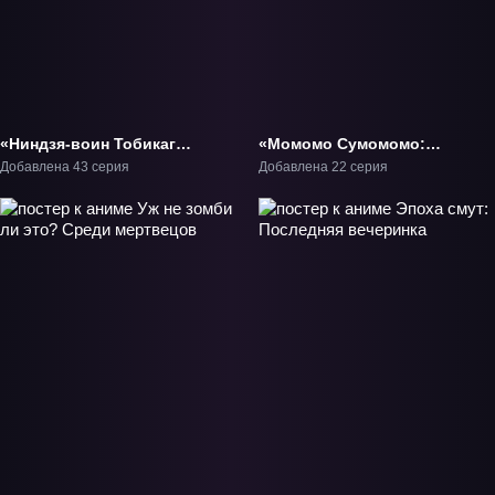
«Ниндзя-воин Тобикагэ»
«Момомо Сумомомо:
ТВ-1
Сильнейшая невеста на
Добавлена 43 серия
Добавлена 22 серия
планете» ТВ-1