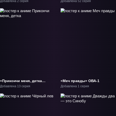
царства тьмы» ОВА-1
властелинов Рыцарь
Добавлена 2 серия
Добавлена 52 серия
Рю» ТВ-1
«Прикончи меня, детка»
«Меч правды» ОВА-1
ТВ-1
Добавлена 13 серия
Добавлена 1 серия