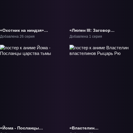
«Охотник на ниндзя»
«Люпен III: Заговор
ТВ-1
клана Фума» Фильм-4
Добавлена 26 серия
Добавлена 1 серия
«Йома - Посланцы
«Властелин