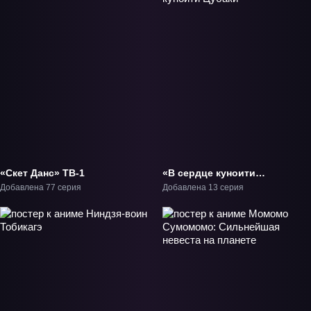
«Скет Данс» ТВ-1
«В сердце куноити
Цубаки» ТВ-1
Добавлена 77 серия
Добавлена 13 серия