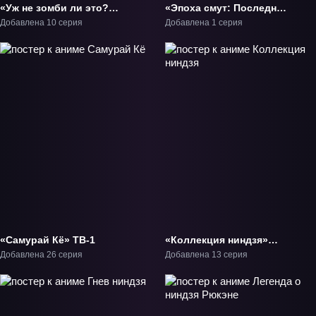
«Уж не зомби ли это?
«Эпоха смут: Последняя
Среди мертвецов» ТВ-2
вечеринка» Фильм-1
Добавлена 10 серия
Добавлена 1 серия
«Самурай Кё» ТВ-1
«Коллекция ниндзя»
ТВ-1
Добавлена 26 серия
Добавлена 13 серия