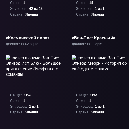
Сезон:
1
Сезон:
15
Эпизодов:
42 из 42
Эпизодов:
1 из 1
Страна:
Япония
Страна:
Япония
«Космический пират
«Ван-Пис: Красный»
капитан Харлок» ТВ-1
Фильм-15
Добавлена 42 серия
Добавлена 1 серия
Статус:
OVA
Статус:
OVA
Сезон:
1
Сезон:
1
Эпизодов:
1 из 1
Эпизодов:
1 из 1
Страна:
Япония
Страна:
Япония