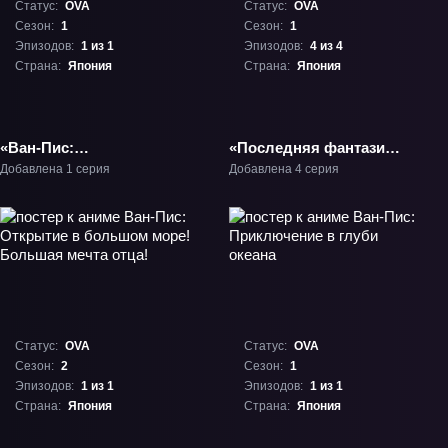
Статус:
OVA
Статус:
OVA
Сезон:
1
Сезон:
1
Эпизодов:
1 из 1
Эпизодов:
4 из 4
Страна:
Япония
Страна:
Япония
«Ван-Пис:
«Последняя фантазия:
Приключение в
Легенда кристаллов»
Добавлена 1 серия
Добавлена 4 серия
Небуландии» ОВА-1
ОВА-1
Статус:
OVA
Статус:
OVA
Сезон:
2
Сезон:
1
Эпизодов:
1 из 1
Эпизодов:
1 из 1
Страна:
Япония
Страна:
Япония