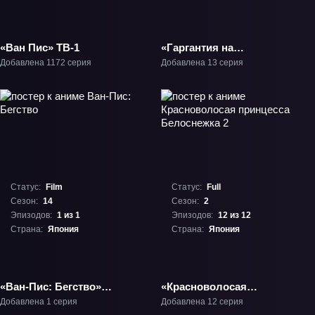
«Ван Пис» ТВ-1
«Гаргантия на
просторах зелёной
Добавлена 1172 серия
Добавлена 13 серия
планеты» ТВ-1
Статус:
Film
Статус:
Full
Сезон:
14
Сезон:
2
Эпизодов:
1 из 1
Эпизодов:
12 из 12
Страна:
Япония
Страна:
Япония
«Ван-Пис: Бегство»
«Красноволосая
Фильм-14
принцесса Белоснежка
Добавлена 1 серия
Добавлена 12 серия
2» ТВ-2