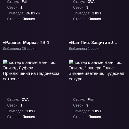
Статус:
Full
Статус:
OVA
Сезон:
1
Сезон:
3
Эпизодов:
26 из 26
Эпизодов:
1 из 1
Страна:
Япония
Страна:
Япония
«Рассвет Марса» ТВ-1
«Ван-Пис: Защитить!
Последнее великое
Добавлена 26 серия
Добавлена 1 серия
представление!» ОВА-3
Статус:
OVA
Статус:
Film
Сезон:
1
Сезон:
9
Эпизодов:
1 из 1
Эпизодов:
1 из 1
Страна:
Япония
Страна:
Япония