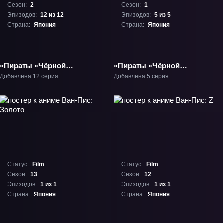
Сезон:
2
Сезон:
1
Эпизодов:
12 из 12
Эпизодов:
5 из 5
Страна:
Япония
Страна:
Япония
«Пираты «Чёрной
«Пираты «Чёрной
лагуны»: Второй залп»
лагуны» Кровавая
Добавлена 12 серия
Добавлена 5 серия
ТВ-2
тропа Роберты» ОВА-1
Статус:
Film
Статус:
Film
Сезон:
13
Сезон:
12
Эпизодов:
1 из 1
Эпизодов:
1 из 1
Страна:
Япония
Страна:
Япония