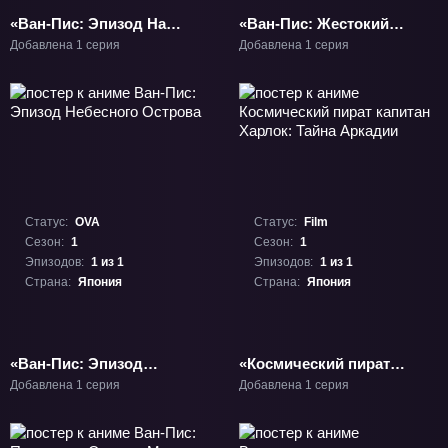
«Ван-Пис: Эпизод Нами
«Ван-Пис: Жестокий
- Слёзы навигатора и
мир» Фильм-10
Добавлена 1 серия
Добавлена 1 серия
узы друзей» ОВА-1
Статус:
OVA
Статус:
Film
Сезон:
1
Сезон:
1
Эпизодов:
1 из 1
Эпизодов:
1 из 1
Страна:
Япония
Страна:
Япония
«Ван-Пис: Эпизод
«Космический пират
Небесного Острова»
капитан Харлок: Тайна
Добавлена 1 серия
Добавлена 1 серия
ОВА-1
Аркадии» Фильм-1