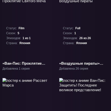
Статус:
Film
Статус:
Full
Сезон:
5
Сезон:
1
Эпизодов:
1 из 1
Эпизодов:
26 из 26
Страна:
Япония
Страна:
Япония
«Ван-Пис: Проклятие
«Воздушные пираты»
Святого Меча»
ТВ-1
Добавлена 1 серия
Добавлена 26 серия
Фильм-5