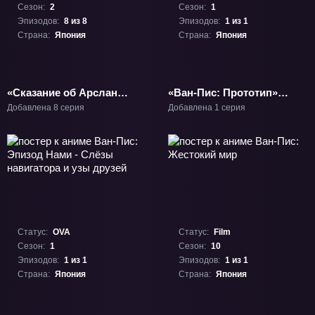
Сезон:
2
Сезон:
1
Эпизодов:
8 из 8
Эпизодов:
1 из 1
Страна:
Япония
Страна:
Япония
«Сказание об Арслане:
«Ван-Пис: Прототип»
Танец бога ветра» ТВ-2
ОВА-1
Добавлена 8 серия
Добавлена 1 серия
Статус:
OVA
Статус:
Film
Сезон:
1
Сезон:
10
Эпизодов:
1 из 1
Эпизодов:
1 из 1
Страна:
Япония
Страна:
Япония