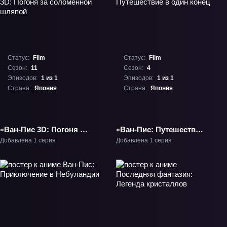
Статус:
Film
Статус:
Film
Сезон:
11
Сезон:
4
Эпизодов:
1 из 1
Эпизодов:
1 из 1
Страна:
Япония
Страна:
Япония
«Ван-Пис 3D: Погоня за
«Ван-Пис: Путешествие
соломенной шляпой»
в один конец» Фильм-4
Добавлена 1 серия
Добавлена 1 серия
Фильм-11