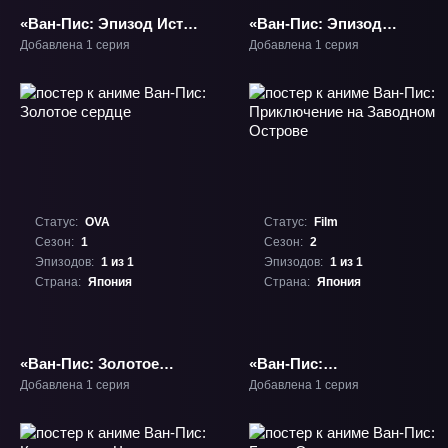
«Ван-Пис: Эпизод Ист
«Ван-Пис: Эпизод
Блю - Большое
Мерри - История об ещё
Добавлена 1 серия
Добавлена 1 серия
приключение Луффи и
одном Накаме» ОВА-1
его команды» ОВА-1
Статус:
OVA
Статус:
Film
Сезон:
1
Сезон:
2
Эпизодов:
1 из 1
Эпизодов:
1 из 1
Страна:
Япония
Страна:
Япония
«Ван-Пис: Золотое
«Ван-Пис:
сердце» ОВА-1
Приключение на
Добавлена 1 серия
Добавлена 1 серия
Заводном Острове»
Фильм-2