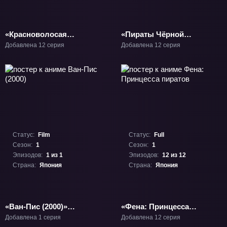
«Красноволосая
«Пираты Чёрной
принцесса
лагуны» ТВ-1
Добавлена 12 серия
Добавлена 12 серия
Белоснежка» ТВ-1
Статус:
Film
Статус:
Full
Сезон:
1
Сезон:
1
Эпизодов:
1 из 1
Эпизодов:
12 из 12
Страна:
Япония
Страна:
Япония
«Ван-Пис (2000)»
«Фена: Принцесса
Фильм-1
пиратов» ТВ-1
Добавлена 1 серия
Добавлена 12 серия