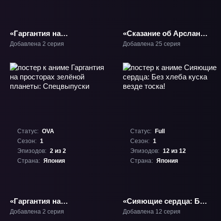
«Гаргантия на
«Сказание об Арслане»
просторах зелёной
ТВ-1
Добавлена 2 серия
Добавлена 25 серия
планеты: Морские
тропы за горизонт»
ОВА-1
Статус:
OVA
Статус:
Full
Сезон:
1
Сезон:
1
Эпизодов:
2 из 2
Эпизодов:
12 из 12
Страна:
Япония
Страна:
Япония
«Гаргантия на
«Сияющие сердца: Без
просторах зелёной
хлеба куска везде
Добавлена 2 серия
Добавлена 12 серия
планеты:
тоска!» ТВ-1