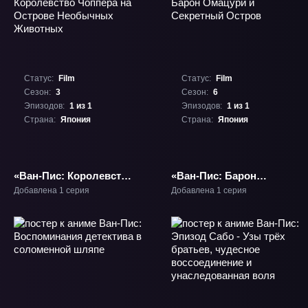
Статус:
Film
Статус:
Film
Сезон:
3
Сезон:
6
Эпизодов:
1 из 1
Эпизодов:
1 из 1
Страна:
Япония
Страна:
Япония
«Ван-Пис: Королевство
«Ван-Пис: Барон
Чоппера на Острове
Омацури и Секретный
Добавлена 1 серия
Добавлена 1 серия
Необычных
Остров» Фильм-6
Животных» Фильм-3