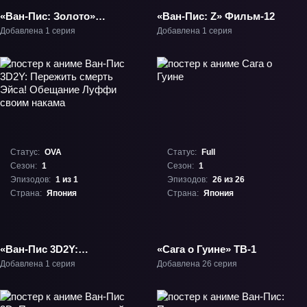
«Ван-Пис: Золото»
«Ван-Пис: Z» Фильм-12
Фильм-13
Добавлена 1 серия
Добавлена 1 серия
Статус:
OVA
Статус:
Full
Сезон:
1
Сезон:
1
Эпизодов:
1 из 1
Эпизодов:
26 из 26
Страна:
Япония
Страна:
Япония
«Ван-Пис 3D2Y:
«Сага о Гуине» ТВ-1
Пережить смерть Эйса!
Добавлена 1 серия
Добавлена 26 серия
Обещание Луффи
своим накама» ОВА-1