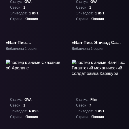
Статус:
OVA
Статус:
OVA
Сезон:
1
Сезон:
1
Эпизодов:
1 из 1
Эпизодов:
1 из 1
Страна:
Япония
Страна:
Япония
«Ван-Пис:
«Ван-Пис: Эпизод Сабо
Воспоминания
- Узы трёх братьев,
Добавлена 1 серия
Добавлена 1 серия
детектива в
чудесное
соломенной шляпе»
воссоединение и
ОВА-1
унаследованная воля»
ОВА-1
Статус:
OVA
Статус:
Film
Сезон:
1
Сезон:
7
Эпизодов:
6 из 6
Эпизодов:
1 из 1
Страна:
Япония
Страна:
Япония