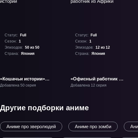
Статус:
Full
Статус:
Full
Сезон:
1
Сезон:
1
Эпизодов:
50 из 50
Эпизодов:
12 из 12
Страна:
Япония
Страна:
Япония
«Кошачьи истории»
«Офисный работник из
ТВ-1
Африки» ТВ-1
Добавлена 50 серия
Добавлена 12 серия
Другие подборки аниме
Аниме про зверолюдей
Аниме про зомби
Ани