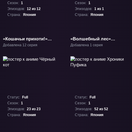
Сезон:
1
Сезон:
1
Эпизодов:
12 из 12
Эпизодов:
1 из 1
Страна:
Япония
Страна:
Япония
«Кошачьи прихоти!»
«Волшебный лес»
ТВ-1
Фильм-1
Добавлена 12 серия
Добавлена 1 серия
Статус:
Full
Статус:
Full
Сезон:
1
Сезон:
1
Эпизодов:
23 из 23
Эпизодов:
52 из 52
Страна:
Япония
Страна:
Япония