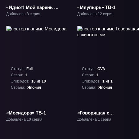
«Идиот! Мой парень —
«Мяупырь» ТВ-1
идиот» ТВ-1
Добавлена 8 серия
Добавлена 12 серия
Статус:
Full
Статус:
OVA
Сезон:
1
Сезон:
1
Эпизодов:
10 из 10
Эпизодов:
1 из 1
Страна:
Япония
Страна:
Япония
«Мосидора» ТВ-1
«Говорящая с
животными» ОВА-1
Добавлена 10 серия
Добавлена 1 серия