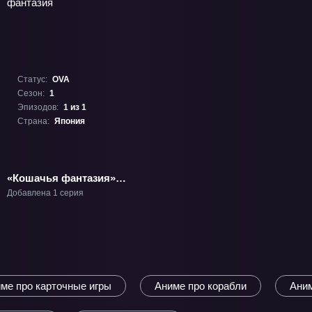
Статус:
OVA
Сезон:
1
Эпизодов:
1 из 1
Страна:
Япония
«Кошачья фантазия»
ОВА-1
Добавлена 1 серия
ме про карточные игры
Аниме про корабли
Аним