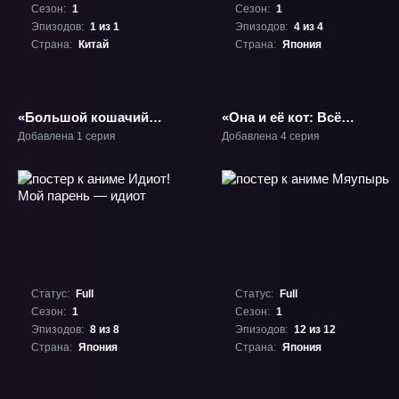
Сезон:
1
Сезон:
1
Эпизодов:
1 из 1
Эпизодов:
4 из 4
Страна:
Китай
Страна:
Япония
«Большой кошачий
«Она и её кот: Всё
побег» Фильм-1
меняется» ТВ-1
Добавлена 1 серия
Добавлена 4 серия
Статус:
Full
Статус:
Full
Сезон:
1
Сезон:
1
Эпизодов:
8 из 8
Эпизодов:
12 из 12
Страна:
Япония
Страна:
Япония