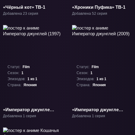
«Чёрный кот» ТВ-1
«Хроники Пуфика» ТВ-1
Добавлена 23 серия
Добавлена 52 серия
Статус:
Film
Статус:
Film
Сезон:
1
Сезон:
1
Эпизодов:
1 из 1
Эпизодов:
1 из 1
Страна:
Япония
Страна:
Япония
«Император джунглей
«Император джунглей
(1997)» Фильм-1
(2009)» Фильм-1
Добавлена 1 серия
Добавлена 1 серия