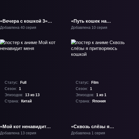
«Вечера с кошкой 3»
«Путь кошек на
ТВ-3
востоке» ТВ-1
Добавлена 40 серия
Добавлена 10 серия
Статус:
Full
Статус:
Film
Сезон:
1
Сезон:
1
Эпизодов:
13 из 13
Эпизодов:
1 из 1
Страна:
Китай
Страна:
Япония
«Мой кот ненавидит
«Сквозь слёзы я
меня» ТВ-1
притворяюсь кошкой»
Добавлена 13 серия
Добавлена 1 серия
Фильм-1