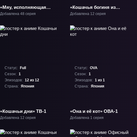
«Мяу, исполняющая
«Кошачья богиня из
мечты» ТВ-1
Яоёродзу» ТВ-1
Добавлена 48 серия
Добавлена 12 серия
Статус:
Full
Статус:
OVA
Сезон:
1
Сезон:
1
Эпизодов:
12 из 12
Эпизодов:
1 из 1
Страна:
Япония
Страна:
Япония
«Кошачьи дни» ТВ-1
«Она и её кот» ОВА-1
Добавлена 12 серия
Добавлена 1 серия